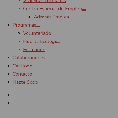
Viviendas tuteladas
Centro Especial de Empleo
Mostrar
Adisvati Emplea
el
submenú
Programas
Mostrar
Voluntariado
el
submenú
Huerta Ecológica
Formación
Colaboraciones
Catálogo
Contacto
Hazte Socio
Facebook
Instagram