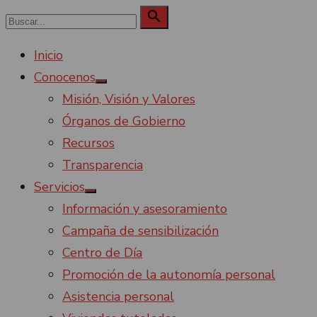
Saltar
Buscar:

Buscar
al
Inicio
contenido
Conocenos
Mostrar
Misión, Visión y Valores
el
submenú
Órganos de Gobierno
Recursos
Transparencia
Servicios
Mostrar
Información y asesoramiento
el
submenú
Campaña de sensibilización
Centro de Día
Promoción de la autonomía personal
Asistencia personal